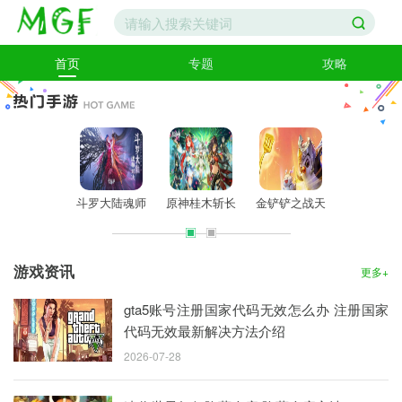
首页
专题
攻略
斗罗大陆魂师
原神桂木斩长
金铲铲之战天
蛋仔派
对决春节兑换
正图纸怎么获
选福星阵容怎
1600纤维
码 2023最新
得 桂木斩长
么搭配 天选
包码 皮肤
游戏资讯
永久兑换码
正图纸获取攻
福星阵容攻略
包码最新
更多+
略
gta5账号注册国家代码无效怎么办 注册国家
代码无效最新解决方法介绍
2026-07-28