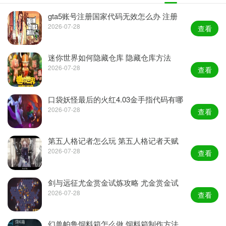
gta5账号注册国家代码无效怎么办 注册
国家代码无效最新解决方法介绍
2026-07-28
查看
迷你世界如何隐藏仓库 隐藏仓库方法
2026-07-28
查看
口袋妖怪最后的火红4.03金手指代码有哪
些？最后的火红金手指大全
2026-07-28
查看
第五人格记者怎么玩 第五人格记者天赋
加点推荐
2026-07-28
查看
剑与远征尤金赏金试炼攻略 尤金赏金试
炼全关卡通关攻略
2026-07-28
查看
幻兽帕鲁饲料箱怎么做 饲料箱制作方法