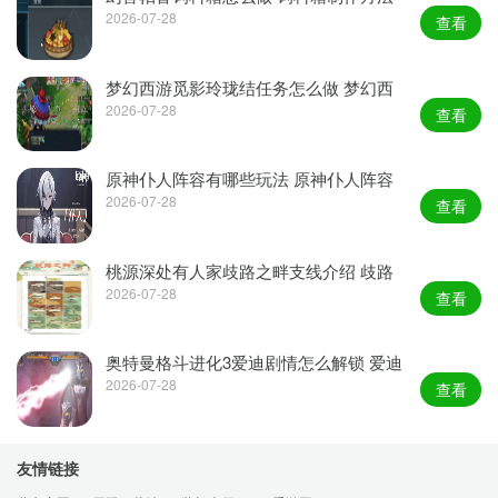
分享
2026-07-28
查看
梦幻西游觅影玲珑结任务怎么做 梦幻西
游觅影玲珑结详细攻略
2026-07-28
查看
原神仆人阵容有哪些玩法 原神仆人阵容
纯火体系攻略
2026-07-28
查看
桃源深处有人家歧路之畔支线介绍 歧路
之畔支线任务一览
2026-07-28
查看
奥特曼格斗进化3爱迪剧情怎么解锁 爱迪
剧情解锁方法
2026-07-28
查看
友情链接