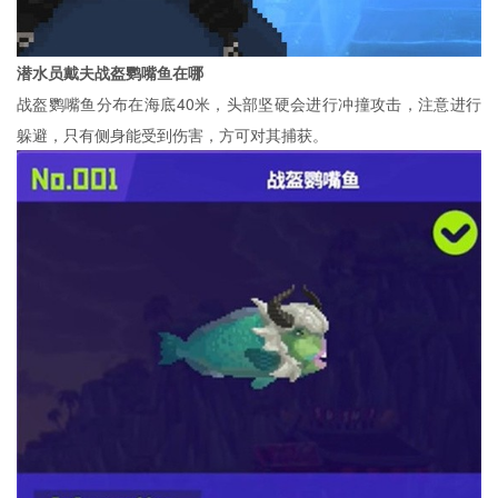
潜水员戴夫战盔鹦嘴鱼在哪
战盔鹦嘴鱼分布在海底40米，头部坚硬会进行冲撞攻击，注意进行
躲避，只有侧身能受到伤害，方可对其捕获。