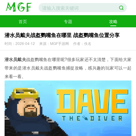
首页
专题
攻略
潜水员戴夫战盔鹦嘴鱼在哪里 战盔鹦嘴鱼位置分享
时间：2026-04-12
来源：MGF手游网
作者：佚名
潜水员戴夫
战盔鹦嘴鱼在哪里呢?很多玩家还不太清楚，下面给大家
带来的是潜水员戴夫战盔鹦嘴鱼捕捉攻略，感兴趣的玩家可以一起
来看一看。