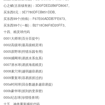
心之鳞(古辰镇有效)：3D0FDED2B6FD8067。
买东西0元：3E7780DFCB851DDB。
买东西99个(特殊)：F67E00ADDB7FE973。
买东西99个(一般)：B2718C86F8D20FF3。
十四、精灵球代码
0001大师球(百分百捉中)
0002高级球(最高级精灵球)
0005原野球(狩猎乐园专用)
0006捕网球(易抓水系虫系)
0007潜水球(易抓海底精灵)
0008巢穴球(越弱越容易抓)
0009重复球(容易抓抓过的)
000a时间球(回合数越多越容易捉)
000b豪华球(抓到的变亲密)
000c纪念球(珍惜怪兽球)
十五、神兽重新捕捉代码