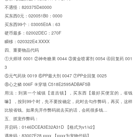
不遇怪：820375D40000
买东西0元：020051B0：0000
买东西99个：03005E0A：63
硬币最多：02002DEC：270F
瞬移：020322E4:XXXX
四、重要物品代码
①大师球 0001 ②神奇糖果 0044 ③黄金喷雾剂 0054 ④回复药 001
3
⑤元气药块 0019 ⑥PP最大剂 0047 ⑦PP全回复 0025
⑧心之鳞 006F ⑨穿墙 C518E2595ADBAF5B
用法：到第一个城镇【道吉镇】，买东西【最好买便宜的，省钱
嘛】，按到99个时，先不要按确定，此时去勾作弊码，再买，这样
比较省钱。如果先开作弊码就去买的话，会耗很多钱…
五、抓宠作弊码：
开启码：0146DCEA3E32A31D 【格式为v1/v2】
遇敌码：83007E28 xxxx 【xxxx为宠物代码】