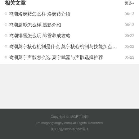
相关文章
更多+
鸣潮洛瑟菈怎么样 洛瑟菈介绍
06/13
鸣潮蜃影怎么样 蜃影介绍
06/13
鸣潮绯雪怎么玩 绯雪养成攻略
05/22
鸣潮莫宁核心机制是什么 莫宁核心机制与技能加点推荐
05/22
鸣潮莫宁声骸怎么选 莫宁武器与声骸选择推荐
05/22
Copyright © MGF手游网
(m.mogongfangsy.com).All Rights Reserved
闽ICP备2022018952号-1