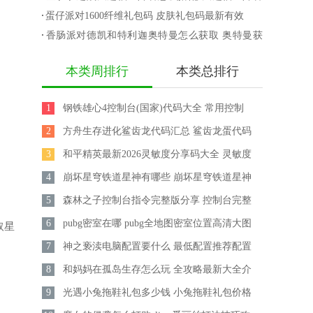
换码
获取攻略
攻略
蛋仔派对1600纤维礼包码 皮肤礼包码最新有效
香肠派对德凯和特利迦奥特曼怎么获取 奥特曼获
取攻略
本类周排行
本类总排行
1
钢铁雄心4控制台(国家)代码大全 常用控制
2
台秘籍汇总
方舟生存进化鲨齿龙代码汇总 鲨齿龙蛋代码
3
大全
和平精英最新2026灵敏度分享码大全 灵敏度
4
怎么调最稳
崩坏星穹铁道星神有哪些 崩坏星穹铁道星神
5
实力排行
森林之子控制台指令完整版分享 控制台完整
6
指令怎么用
pubg密室在哪 pubg全地图密室位置高清大图
取星
7
一览2026
神之亵渎电脑配置要什么 最低配置推荐配置
8
一览
和妈妈在孤岛生存怎么玩 全攻略最新大全介
9
绍
光遇小兔拖鞋礼包多少钱 小兔拖鞋礼包价格