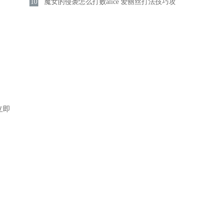
10
介绍
魔女的侵袭怎么打败alice 爱丽丝打法技巧攻
略分享
立即