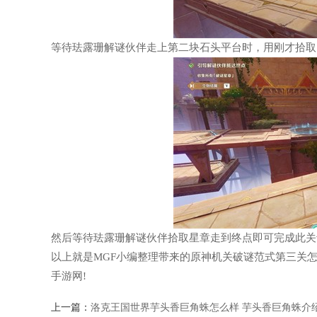
等待珐露珊解谜伙伴走上第二块石头平台时，用刚才拾取
然后等待珐露珊解谜伙伴拾取星章走到终点即可完成此关
以上就是MGF小编整理带来的原神机关破谜范式第三关
手游网!
上一篇：
洛克王国世界芋头香巨角蛛怎么样 芋头香巨角蛛介